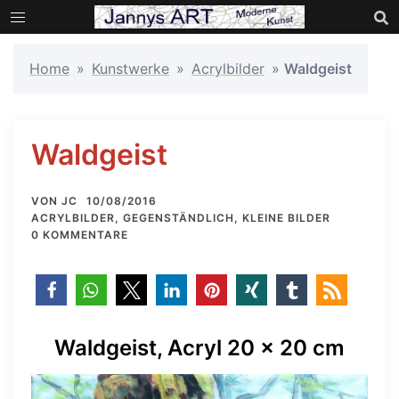
Zum
Inhalt
springen
Home
»
Kunstwerke
»
Acrylbilder
»
Waldgeist
Waldgeist
VON
JC
10/08/2016
ACRYLBILDER
,
GEGENSTÄNDLICH
,
KLEINE BILDER
0 KOMMENTARE
Waldgeist, Acryl 20 x 20 cm