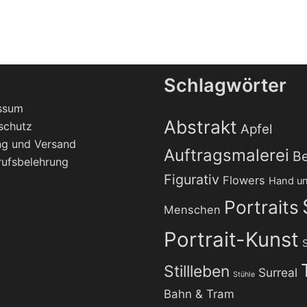
s
Schlagwörter
ssum
Abstrakt
schutz
Apfel
ng und Versand
Auftragsmalerei
Be
rufsbelehrung
Figurativ
Flowers
Hand un
Portraits
Menschen
Portrait-Kunst
S
Stillleben
Surreal
Stühle
Bahn & Tram