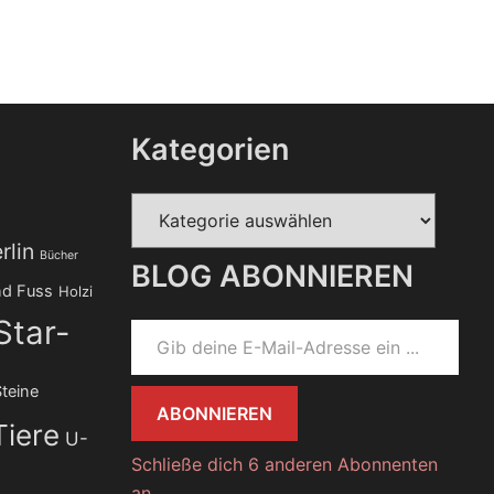
Kategorien
Kategorien
rlin
Bücher
BLOG ABONNIEREN
d Fuss
Holzi
Gib deine E-Mail-Adresse ein ...
Star-
teine
ABONNIEREN
Tiere
U-
Schließe dich 6 anderen Abonnenten
an