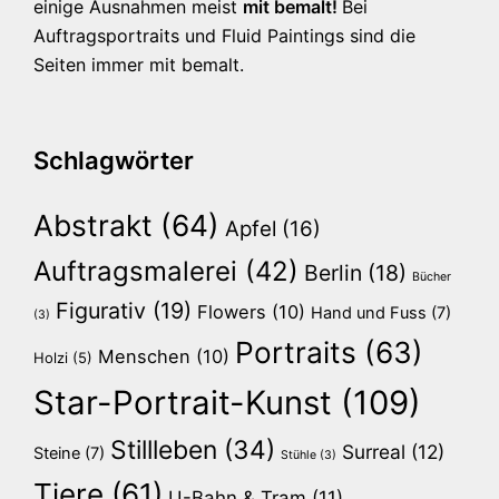
einige Ausnahmen meist
mit bemalt!
Bei
Auftragsportraits und Fluid Paintings sind die
Seiten immer mit bemalt.
Schlagwörter
Abstrakt
(64)
Apfel
(16)
Auftragsmalerei
(42)
Berlin
(18)
Bücher
Figurativ
(19)
Flowers
(10)
Hand und Fuss
(7)
(3)
Portraits
(63)
Menschen
(10)
Holzi
(5)
Star-Portrait-Kunst
(109)
Stillleben
(34)
Surreal
(12)
Steine
(7)
Stühle
(3)
Tiere
(61)
U-Bahn & Tram
(11)