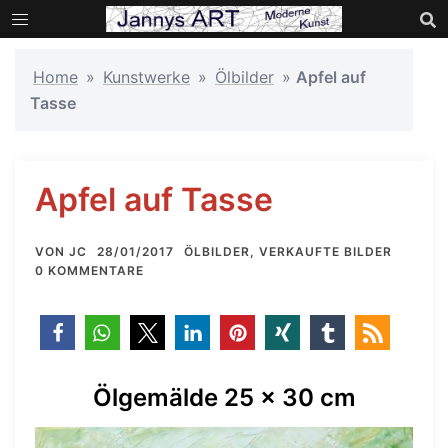
Zum
Inhalt
springen
Home
»
Kunstwerke
»
Ölbilder
»
Apfel auf
Tasse
Apfel auf Tasse
VON
JC
28/01/2017
ÖLBILDER
,
VERKAUFTE BILDER
0 KOMMENTARE
Ölgemälde 25 x 30 cm