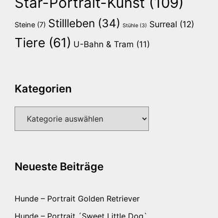
Star-Portrait-Kunst
(109)
Stillleben
(34)
Surreal
(12)
Steine
(7)
Stühle
(3)
Tiere
(61)
U-Bahn & Tram
(11)
Kategorien
Kategorien
Neueste Beiträge
Hunde – Portrait Golden Retriever
Hunde – Portrait ´Sweet Little Dog`