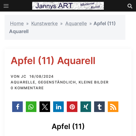
Zum
Inhalt
springen
Home
»
Kunstwerke
»
Aquarelle
»
Apfel (11)
Aquarell
Apfel (11) Aquarell
VON
JC
16/08/2024
AQUARELLE
,
GEGENSTÄNDLICH
,
KLEINE BILDER
0 KOMMENTARE
Apfel (11)