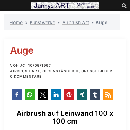
Zum
Inhalt
springen
Home
»
Kunstwerke
»
Airbrush Art
»
Auge
Auge
VON
JC
10/05/1997
AIRBRUSH ART
,
GEGENSTÄNDLICH
,
GROSSE BILDER
0 KOMMENTARE
Airbrush auf Leinwand 100 x
100 cm