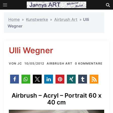
Zum
Inhalt
springen
Home
»
Kunstwerke
»
Airbrush Art
»
Ulli
Wegner
Ulli Wegner
VON
JC
10/05/2012
AIRBRUSH ART
0 KOMMENTARE
Airbrush – Acryl – Portrait 60 x
40 cm