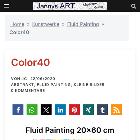
Zum
Inhalt
springen
Home
»
Kunstwerke
»
Fluid Painting
»
Color40
Color40
VON
JC
22/06/2020
ABSTRAKT
,
FLUID PAINTING
,
KLEINE BILDER
0 KOMMENTARE
Fluid Painting 20×60 cm