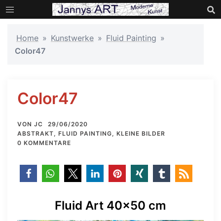
Zum
Inhalt
springen
Home
»
Kunstwerke
»
Fluid Painting
»
Color47
Color47
VON
JC
29/06/2020
ABSTRAKT
,
FLUID PAINTING
,
KLEINE BILDER
0 KOMMENTARE
Fluid Art 40×50 cm