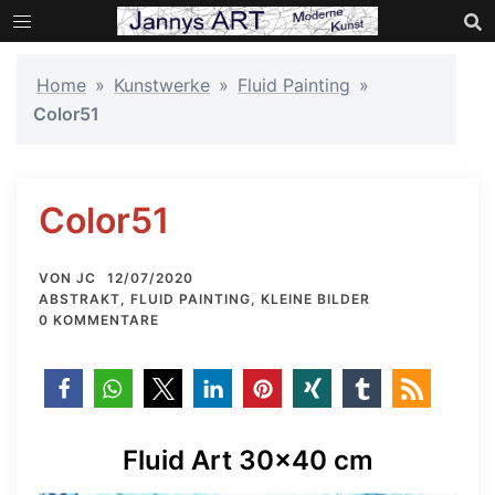
Zum
Inhalt
springen
Home
»
Kunstwerke
»
Fluid Painting
»
Color51
Color51
VON
JC
12/07/2020
ABSTRAKT
,
FLUID PAINTING
,
KLEINE BILDER
0 KOMMENTARE
Fluid Art 30×40 cm