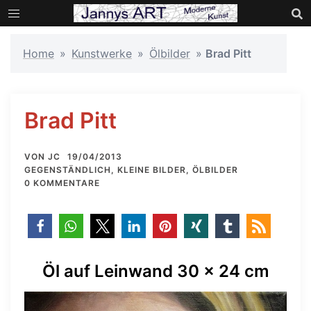
Zum
Inhalt
springen
Home
»
Kunstwerke
»
Ölbilder
»
Brad Pitt
Brad Pitt
VON
JC
19/04/2013
GEGENSTÄNDLICH
,
KLEINE BILDER
,
ÖLBILDER
0 KOMMENTARE
Öl auf Leinwand 30 x 24 cm