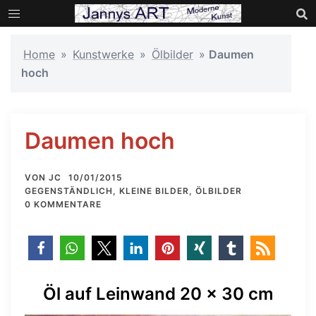
Zum
Inhalt
springen
Home
»
Kunstwerke
»
Ölbilder
»
Daumen
hoch
Daumen hoch
VON
JC
10/01/2015
GEGENSTÄNDLICH
,
KLEINE BILDER
,
ÖLBILDER
0 KOMMENTARE
Öl auf Leinwand 20 x 30 cm