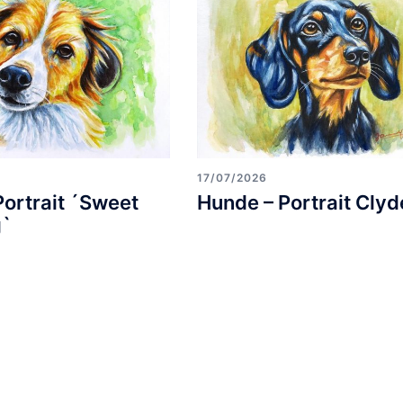
17/07/2026
Portrait ´Sweet
Hunde – Portrait Clyd
g`