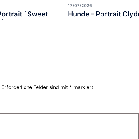
17/07/2026
Portrait ´Sweet
Hunde – Portrait Clyd
g`
Erforderliche Felder sind mit
*
markiert