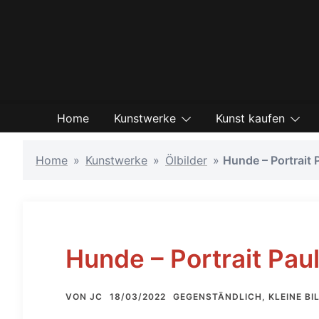
Zum
Inhalt
springen
Home
Kunstwerke
Kunst kaufen
Home
»
Kunstwerke
»
Ölbilder
»
Hunde – Portrait 
Hunde – Portrait Pau
VON
JC
18/03/2022
GEGENSTÄNDLICH
,
KLEINE BI