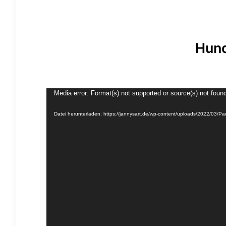
Hund
Video-
Media error: Format(s) not supported or source(s) not foun
Player
Datei herunterladen: https://jannysart.de/wp-content/uploads/2022/03/