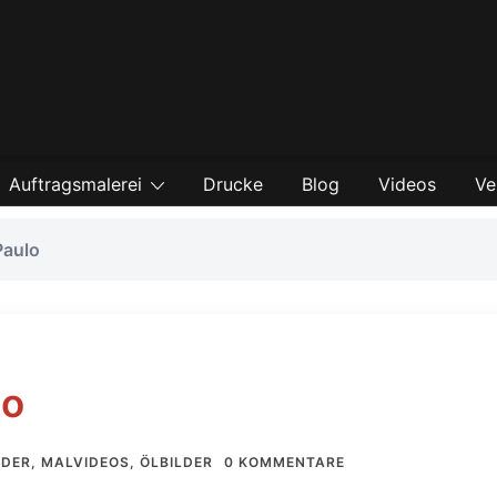
Auftragsmalerei
Drucke
Blog
Videos
Ve
Paulo
lo
LDER
,
MALVIDEOS
,
ÖLBILDER
0 KOMMENTARE