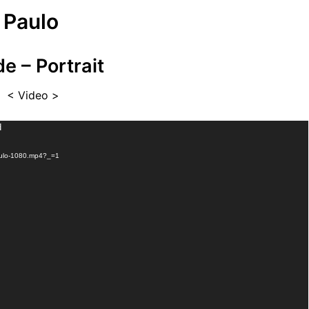
Paulo
e – Portrait
< Video >
d
Paulo-1080.mp4?_=1