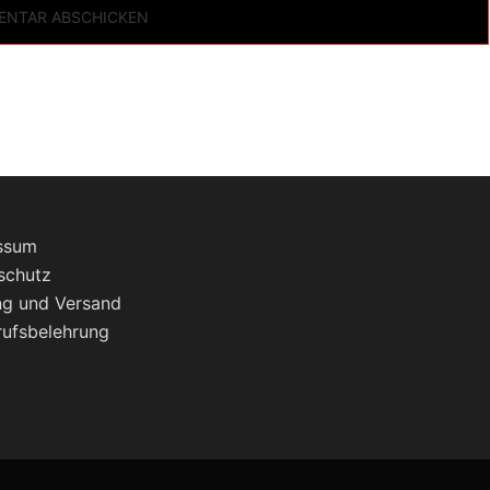
s
ssum
schutz
ng und Versand
rufsbelehrung