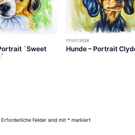
17/07/2026
Portrait ´Sweet
Hunde – Portrait Clyd
g`
Erforderliche Felder sind mit
*
markiert