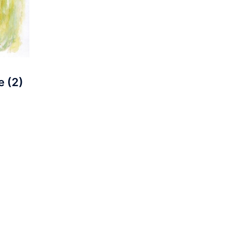
e (2)