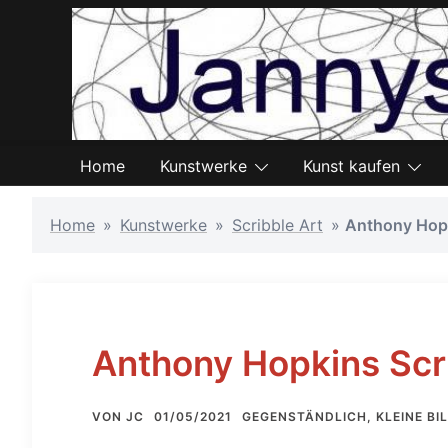
Zum
Inhalt
springen
Home
Kunstwerke
Kunst kaufen
Home
»
Kunstwerke
»
Scribble Art
»
Anthony Hopk
Anthony Hopkins Scr
VON
JC
01/05/2021
GEGENSTÄNDLICH
,
KLEINE BI