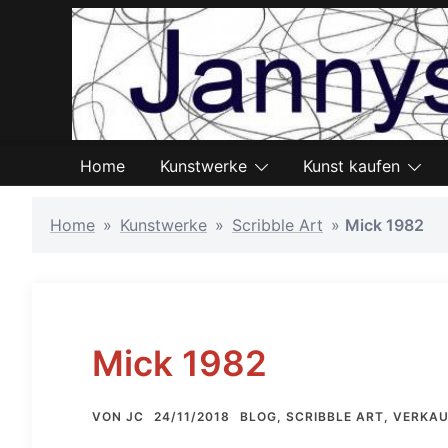
Zum
Inhalt
springen
Home
Kunstwerke
Kunst kaufen
Home
»
Kunstwerke
»
Scribble Art
»
Mick 1982
Mick 1982
VON
JC
24/11/2018
BLOG
,
SCRIBBLE ART
,
VERKAU