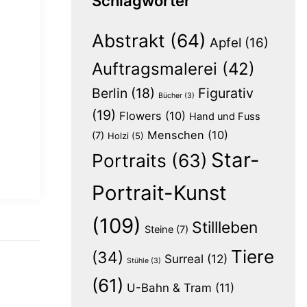
Schlagwörter
Abstrakt
(64)
Apfel
(16)
Auftragsmalerei
(42)
Berlin
(18)
Figurativ
Bücher
(3)
(19)
Flowers
(10)
Hand und Fuss
Menschen
(10)
(7)
Holzi
(5)
Star-
Portraits
(63)
Portrait-Kunst
(109)
Stillleben
Steine
(7)
Tiere
(34)
Surreal
(12)
Stühle
(3)
(61)
U-Bahn & Tram
(11)