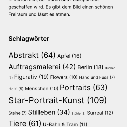
geschaffen wird. Es gibt dem Bild einen schönen
Freiraum und lässt es atmen.
Schlagwörter
Abstrakt
(64)
Apfel
(16)
Auftragsmalerei
(42)
Berlin
(18)
Bücher
Figurativ
(19)
Flowers
(10)
Hand und Fuss
(7)
(3)
Portraits
(63)
Menschen
(10)
Holzi
(5)
Star-Portrait-Kunst
(109)
Stillleben
(34)
Surreal
(12)
Steine
(7)
Stühle
(3)
Tiere
(61)
U-Bahn & Tram
(11)