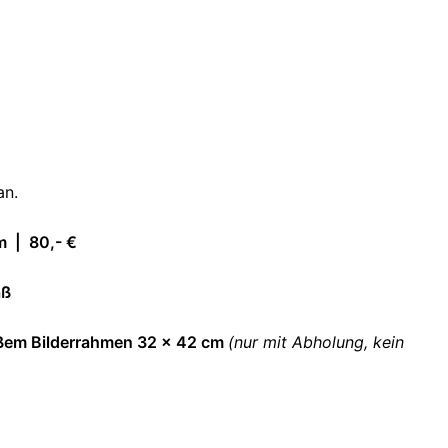
an.
m | 80,- €
aß
ßem Bilderrahmen 32 x 42 cm
(nur mit Abholung, kein