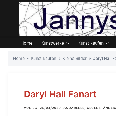
Zum
Inhalt
springen
Home
Kunstwerke
Kunst kaufen
Home
»
Kunst kaufen
»
Kleine Bilder
»
Daryl Hall F
Daryl Hall Fanart
VON
JC
25/04/2020
AQUARELLE
,
GEGENSTÄNDLI