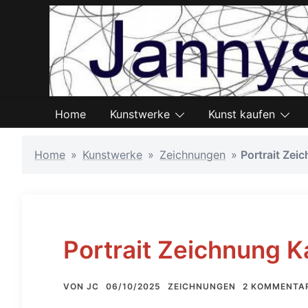
Zum
Inhalt
springen
Home
Kunstwerke
Kunst kaufen
Home
»
Kunstwerke
»
Zeichnungen
»
Portrait Zei
Portrait Zeichnung K
VON
JC
06/10/2025
ZEICHNUNGEN
2 KOMMENTA