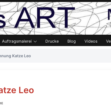
Auftragsmalerei
Drucke
Blog
Videos
Ve
chnung Katze Leo
atze Leo
RE