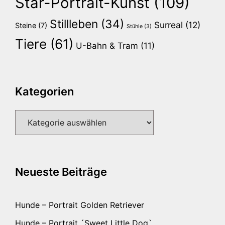
Star-Portrait-Kunst
(109)
Stillleben
(34)
Surreal
(12)
Steine
(7)
Stühle
(3)
Tiere
(61)
U-Bahn & Tram
(11)
Kategorien
Kategorien
Neueste Beiträge
Hunde – Portrait Golden Retriever
Hunde – Portrait ´Sweet Little Dog`