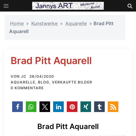
Zum
Inhalt
springen
Home
»
Kunstwerke
»
Aquarelle
»
Brad Pitt
Aquarell
Brad Pitt Aquarell
VON
JC
26/04/2020
AQUARELLE
,
BLOG
,
VERKAUFTE BILDER
0 KOMMENTARE
Brad Pitt Aquarell